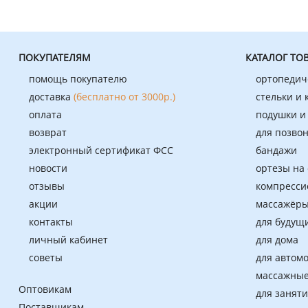
ПОКУПАТЕЛЯМ
КАТАЛОГ ТО
помощь покупателю
ортопедич
доставка
(бесплатно от 3000р.)
стельки и
оплата
подушки и
возврат
для позво
электронный сертификат ФСС
бандажи
новости
ортезы на
отзывы
компресси
акции
массажёры
контакты
для будущ
личный кабинет
для дома
советы
для автом
массажные
Оптовикам
для занят
Поставщикам