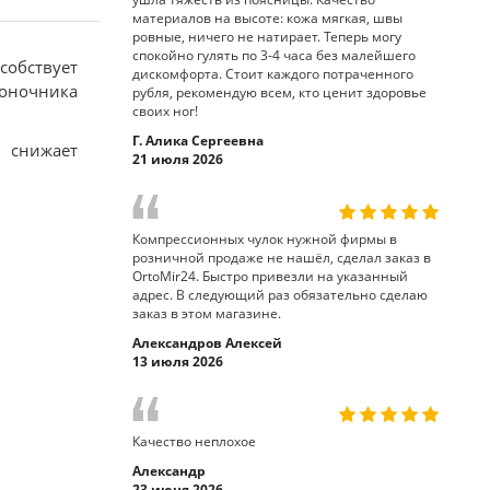
материалов на высоте: кожа мягкая, швы
ровные, ничего не натирает. Теперь могу
спокойно гулять по 3-4 часа без малейшего
обствует
дискомфорта. Стоит каждого потраченного
воночника
рубля, рекомендую всем, кто ценит здоровье
своих ног!
Г. Алика Сергеевна
, снижает
21 июля 2026
Компрессионных чулок нужной фирмы в
розничной продаже не нашёл, сделал заказ в
OrtoMir24. Быстро привезли на указанный
адрес. В следующий раз обязательно сделаю
заказ в этом магазине.
Александров Алексей
13 июля 2026
Качество неплохое
Александр
23 июня 2026