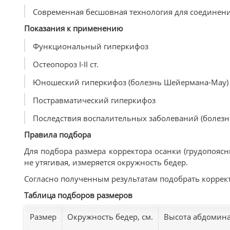
Современная бесшовная технология для соединени
Показания к применению
Функциональный гиперкифоз
Остеопороз I-II ст.
Юношеский гиперкифоз (болезнь Шейермана-Мау)
Постравматический гиперкифоз
Последствия воспалительных заболеваний (болезнь
Правила подбора
Для подбора размера корректора осанки (грудопоясн
не утягивая, измеряется окружность бедер.
Согласно полученным результатам подобрать корректо
Таблица подборов размеров
Размер
Окружность бедер, см.
Высота абдомина