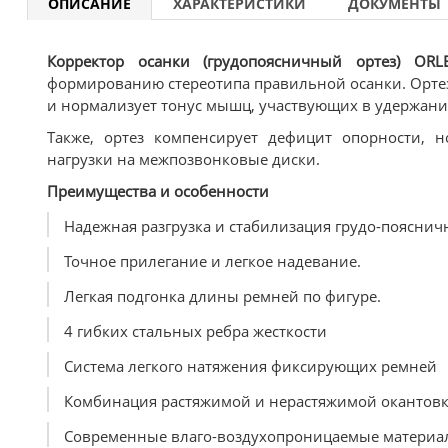
ОПИСАНИЕ
ХАРАКТЕРИСТИКИ
ДОКУМЕНТЫ
Корректор осанки (грудопоясничный ортез) ORLE
формированию стереотипа правильной осанки. Ортез
и нормализует тонус мышц, участвующих в удер­жани
Также, ортез компенсирует дефицит опорности, 
нагрузки на межпозвонковые диски.
Преимущества и особенности
Надежная разгрузка и стабилизация грудо-пояснич
Точное прилегание и легкое надевание.
Легкая подгонка длины ремней по фигуре.
4 гибких стальных ребра жесткости
Система легкого натяжения фиксирующих ремней
Комбинация растяжимой и нерастяжимой окантовк
Современные влаго-воздухопроницаемые материа