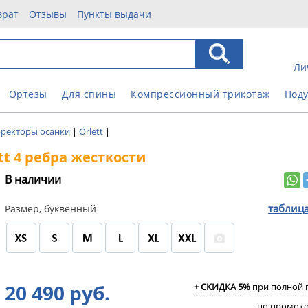
врат
Отзывы
Пункты выдачи
Ли
Ортезы
Для спины
Компрессионный трикотаж
Под
ректоры осанки
|
Orlett
|
tt 4 ребра жесткости
В наличии
таблиц
Размер, буквенный
20 490 руб.
+ СКИДКА 5%
при полной 
по промок