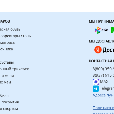
ВАРОВ
МЫ ПРИНИМА
еская обувь
 корректоры стопы
МЫ ДОСТАВЛ
 матрасы
ночника
КОНТАКТНАЯ
 суставы
8(800) 350-
онный трикотаж
8(937) 615 
 и мячи
MAX
их мам
Telegra
Адреса пун
обиля
 покрытия
Политика 
ия спортом
Договор о