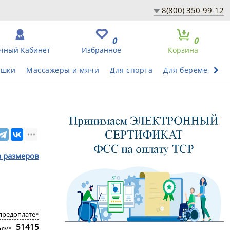
8(800) 350-99-12
0
0
чный Кабинет
Избранное
Корзина
ушки
Массажеры и мячи
Для спорта
Для беременных
а размеров
предоплате*
51415
оду*