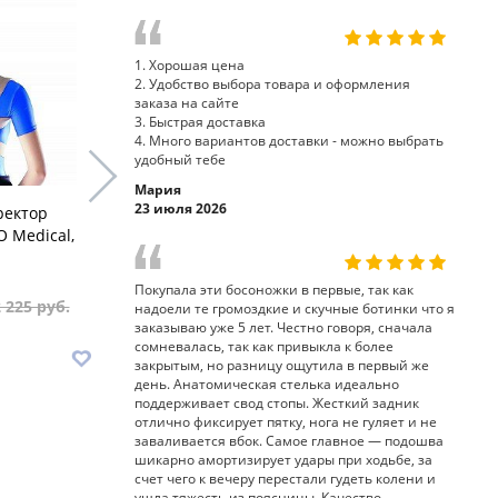
1. Хорошая цена
2. Удобство выбора товара и оформления
заказа на сайте
3. Быстрая доставка
4. Много вариантов доставки - можно выбрать
удобный тебе
Мария
23 июля 2026
ректор
Корсет-реклинатор КК-04
Корректор
O Medical,
Экотен, 4 ребра жесткости
КО-110 Or
Покупала эти босоножки в первые, так как
2 510 руб.
3 435
 225 руб.
3 138 руб.
надоели те громоздкие и скучные ботинки что я
заказываю уже 5 лет. Честно говоря, сначала
сомневалась, так как привыкла к более
В корзину
В корз
закрытым, но разницу ощутила в первый же
день. Анатомическая стелька идеально
поддерживает свод стопы. Жесткий задник
отлично фиксирует пятку, нога не гуляет и не
заваливается вбок. Самое главное — подошва
шикарно амортизирует удары при ходьбе, за
счет чего к вечеру перестали гудеть колени и
ушла тяжесть из поясницы. Качество