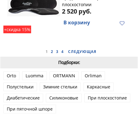
плоскостопии
2 520 руб.
В корзину
+скидка 15%
1
2
3
4
СЛЕДУЮЩАЯ
Подборки:
Orto
Luomma
ORTMANN
Orliman
Полустельки
Зимние стельки
Каркасные
Диабетические
Силиконовые
При плоскостопие
При пяточной шпоре