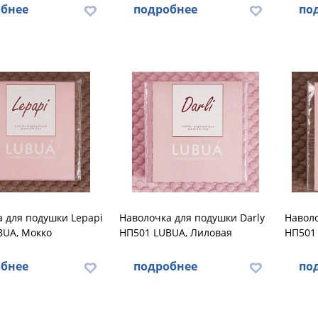
бнее
подробнее
по
 для подушки Lеpapi
Наволочка для подушки Darly
Наволо
BUA, Мокко
НП501 LUBUA, Лиловая
НП501
бнее
подробнее
по