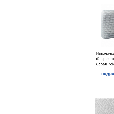
Наволочка
(Respecta
СераяTrel
подро