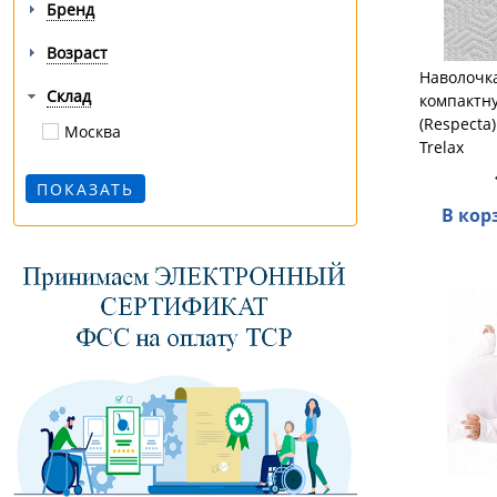
Бренд
Возраст
Наволочк
Склад
компактн
(Respecta
Москва
Trelax
В кор