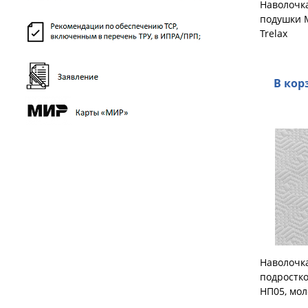
Наволочка
подушки 
Trelax
В кор
Наволочка
подростко
НП05, мол