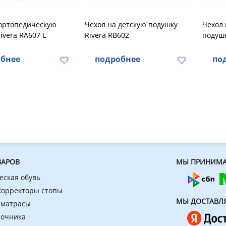
 ортопедическую
Чехол на детскую подушку
Чехол
ivera RA607 L
Rivera RB602
подушк
бнее
подробнее
по
ВАРОВ
МЫ ПРИНИМА
еская обувь
 корректоры стопы
МЫ ДОСТАВЛ
 матрасы
ночника