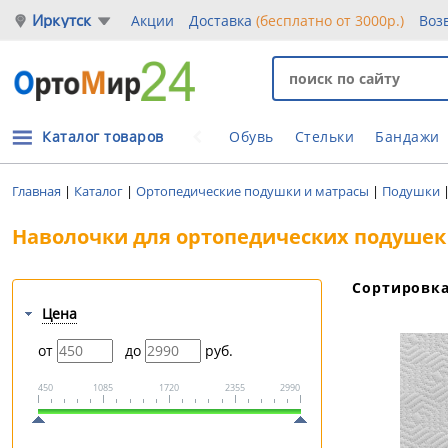
Иркутск
Акции
Доставка
(бесплатно от 3000р.)
Воз
Каталог товаров
Обувь
Стельки
Бандажи
Главная
|
Каталог
|
Ортопедические подушки и матрасы
|
Подушки
Наволочки для ортопедических подушек
Сортировк
Цена
от
до
руб.
450
1085
1720
2355
2990