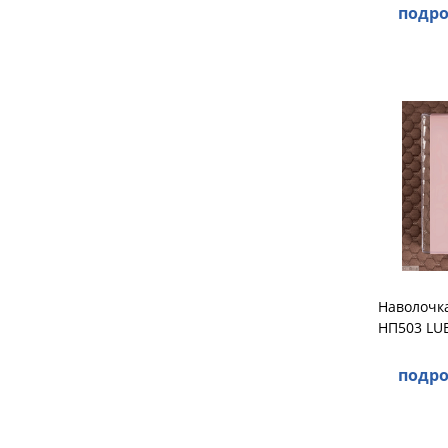
подро
Наволочка
НП503 LU
подро