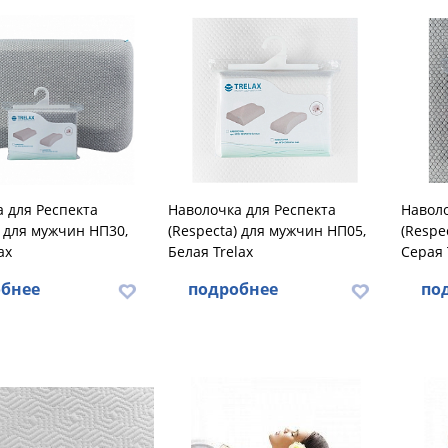
 для Респекта
Наволочка для Респекта
Наволо
) для мужчин НП30,
(Respecta) для мужчин НП05,
(Respe
ax
Белая Trelax
Серая 
бнее
подробнее
по