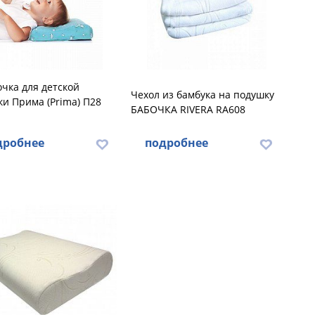
чка для детской
Чехол из бамбука на подушку
и Прима (Prima) П28
БАБОЧКА RIVERA RA608
дробнее
подробнее