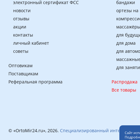
электронный сертификат ФСС
бандажи
новости
ортезы на
отзывы
компресси
акции
массажёры
контакты
для будущ
личный кабинет
для дома
советы
для автом
массажные
Оптовикам
для занят
Поставщикам
Реферальная программа
Распродажа
Все товары
© «OrtoMir24.ru», 2026.
Специализированный интернет-маг
Сайт исп
Подробне