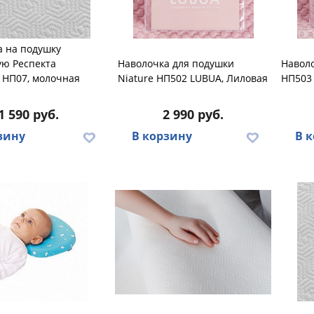
а на подушку
ую Респекта
Наволочка для подушки
Наволо
) НП07, молочная
Niature НП502 LUBUA, Лиловая
НП503
1 590 руб.
2 990 руб.
зину
В корзину
В 