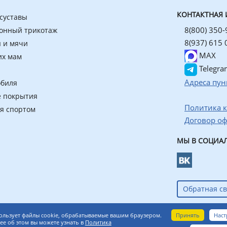
КОНТАКТНАЯ
 суставы
8(800) 350-
онный трикотаж
8(937) 615 
 и мячи
MAX
их мам
Telegra
Адреса пун
обиля
 покрытия
Политика 
ия спортом
Договор о
МЫ В СОЦИАЛ
Обратная св
азин ортопедических товаров
Принять
Наст
ользует файлы cookie, обрабатываемые вашим браузером.
е об этом вы можете узнать в
Политика