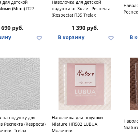
 для детской
Наволочка для детской
Навол
Мими (Mimi) П27
подушки от 3х лет Респекта
Респек
(Respecta) П35 Trelax
690 руб.
1 390 руб.
зину
В корзину
В 
 на подушку для
Наволочка для подушки
Навол
в Респекта (Respecta)
Niature НП502 LUBUA,
Niatur
очная Trelax
Молочная