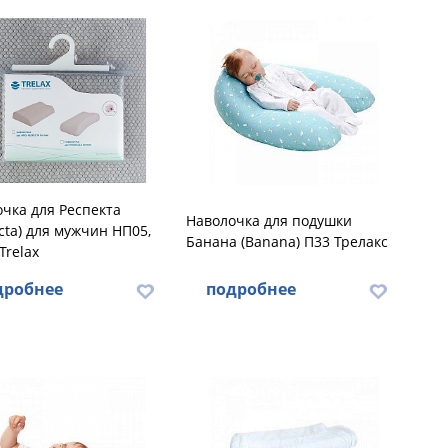
чка для Респекта
Наволочка для подушки
cta) для мужчин НП05,
Банана (Banana) П33 Трелакс
Trelax
дробнее
подробнее