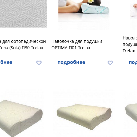
Наволо
а для ортопедической
Наволочка для подушки
подушк
ола (Sola) П30 Trelax
OPTIMA П01 Trelax
Trelax
бнее
подробнее
по